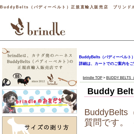
BuddyBelts（バディーベルト）正規直輸入販売店 ブリンド
BuddyBelts（バディーベル
詳細は、カートでのご案内をご
brindle TOP
>
BUDDY BELT
Buddy B
BuddyB
質問です。