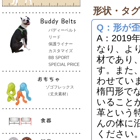
形状・タ
Q：形が
バディーベルト
A：201
リード
保護ライナー
なり、よ
カスタマイズ
材であり
BB SPORT
SPECIAL PRICE
す。また
わせてい
ゾゴフレックス
楕円形で
（丈夫素材）
いること
革という
んの体に
ください