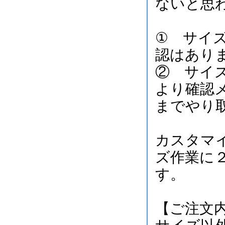
ないと思
① サイ
認はあり
② サイ
より確認
までやり
カスタマ
ズ作業に
す。
【ご注文