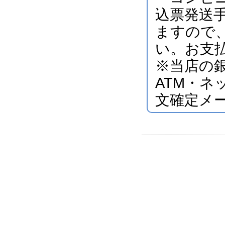
込票発送
ますので
い。お支
※当店の
ATM・
文確定メ