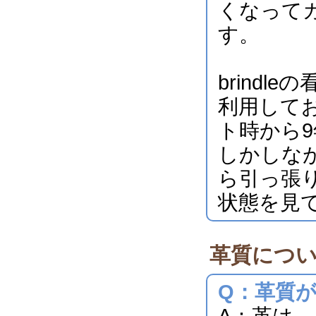
くなって
す。
brind
利用してお
ト時から
しかしな
ら引っ張
状態を見
革質につ
Q：革質