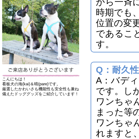
から一斉
時期でも
位置の変
であるこ
す。
Q：耐久
A：バデ
こんにちは！
看板犬の海(kai)＆晴(pare)です。
です。し
厳選したかわいさも機能性も安全性も兼ね
備えたドッググッズをご紹介しています！
ワンちゃ
まった等
ワンちゃ
れますと