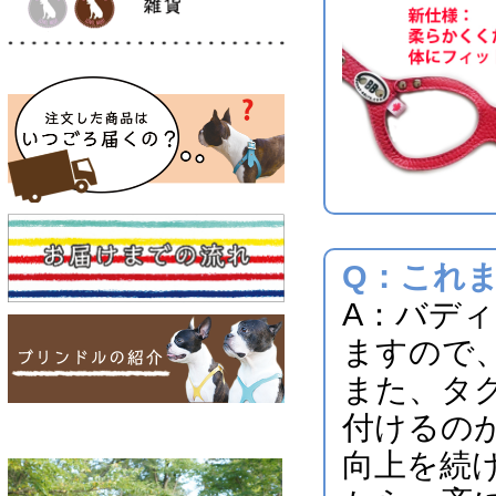
Q：これ
A：バデ
ますので
また、タ
付けるの
向上を続