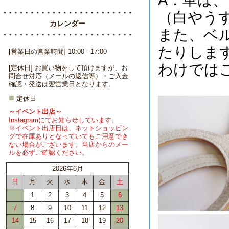
A：革は
（白やう
また、ベ
たりしま
わけでは