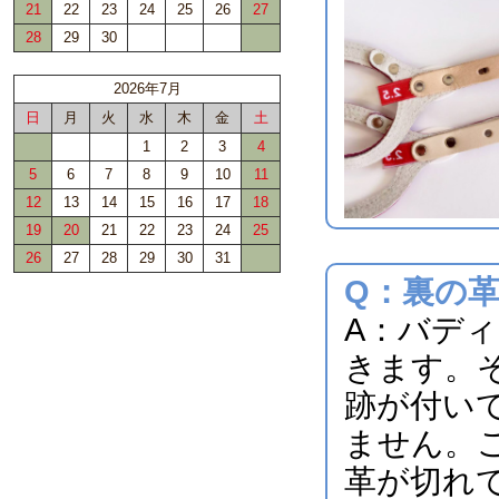
Q：裏の
A：バデ
きます。
跡が付い
ません。
革が切れ